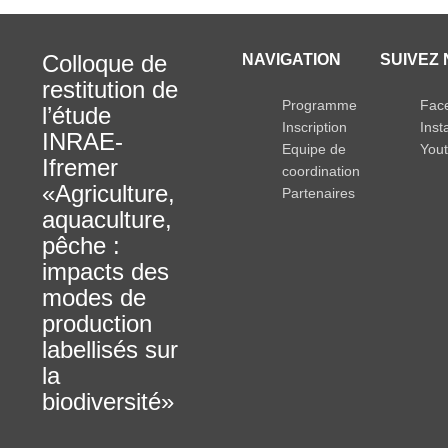
Colloque de
NAVIGATION
SUIVEZ 
restitution de
Programme
Fac
l’étude
Inscription
Ins
INRAE-
Equipe de
You
Ifremer
coordination
«Agriculture,
Partenaires
aquaculture,
pêche :
impacts des
modes de
production
labellisés sur
la
biodiversité»