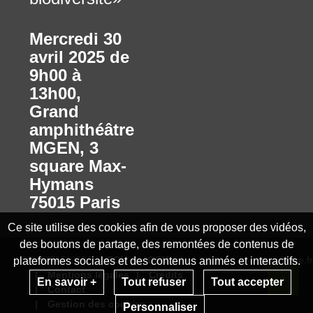
Mercredi 30
avril 2025 de
9h00 à
13h00
,
Grand
amphithéâtre
MGEN, 3
square Max-
Hymans
75015 Paris
Ce site utilise des cookies afin de vous proposer des vidéos,
des boutons de partage, des remontées de contenus de
© INRAE 2023
CGU
CGV
www.inrae.fr
plateformes sociales et des contenus animés et interactifs.
Mentions légales
Crédits
En savoir +
Tout refuser
Tout accepter
Contact
Re
Gestion des cookies
Personnaliser