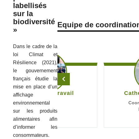
labellisés
sur la
biodiversité
Equipe de coordinatio
»
Dans le cadre de la
loi Climat et
Résilience (2021),
le gouvernement
français étudie la
mise en place d’un
if de travail
Catherine DONNA
affichage
environnemental
Coordinatrice du proje
INRAE - DEPE
sur les produits
alimentaires afin
d’informer les
consommateurs.