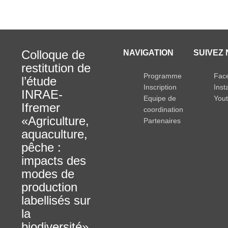
Colloque de
NAVIGATION
SUIVEZ 
restitution de
Programme
Fac
l’étude
Inscription
Ins
INRAE-
Equipe de
You
Ifremer
coordination
«Agriculture,
Partenaires
aquaculture,
pêche :
impacts des
modes de
production
labellisés sur
la
biodiversité»